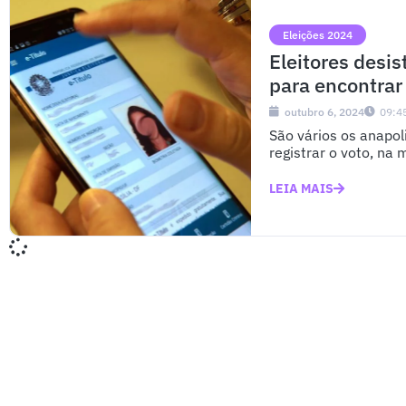
Eleições 2024
Eleitores desis
para encontrar 
outubro 6, 2024
09:4
São vários os anapol
registrar o voto, na
LEIA MAIS