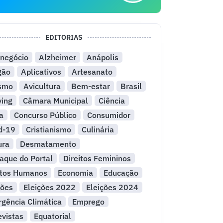
EDITORIAS
negócio
Alzheimer
Anápolis
gão
Aplicativos
Artesanato
ismo
Avicultura
Bem-estar
Brasil
ying
Câmara Municipal
Ciência
a
Concurso Público
Consumidor
d-19
Cristianismo
Culinária
ura
Desmatamento
aque do Portal
Direitos Femininos
itos Humanos
Economia
Educação
ções
Eleições 2022
Eleições 2024
gência Climática
Emprego
evistas
Equatorial