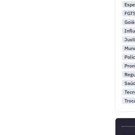
Espe
FGT
Goiá
Infl
Just
Mun
Polic
Pro
Reg
Saú
Tecn
Troc