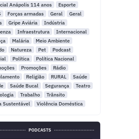
cial Anápolis 114 anos
Esporte
S
Forças armadas
Geral
Geral
s
Gripe Aviária
Indústria
uenza
Infraestrutura
Internacional
iça
Malária
Meio Ambiente
do
Natureza
Pet
Podcast
ial
Política
Política Nacional
moções
Promoções
Rádio
ulamento
Religião
RURAL
Saúde
de
Saúde Bucal
Segurança
Teatro
ologia
Trabalho
Trânsito
a Sustentável
Violência Doméstica
PODCASTS