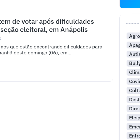
tem de votar após dificuldades
seção eleitoral, em Anápolis
Agro
5
Apa
inos que estão encontrando dificuldades para
 manhã deste domingo (06), em...
Aut
Bull
Clim
Covi
Cult
Dest
Dire
Elei
Emer
Entr