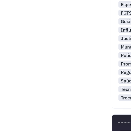
Espe
FGT
Goiá
Infl
Just
Mun
Polic
Pro
Reg
Saú
Tecn
Troc