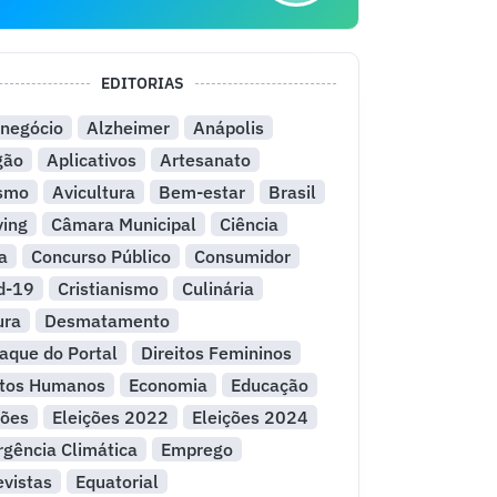
EDITORIAS
negócio
Alzheimer
Anápolis
gão
Aplicativos
Artesanato
ismo
Avicultura
Bem-estar
Brasil
ying
Câmara Municipal
Ciência
a
Concurso Público
Consumidor
d-19
Cristianismo
Culinária
ura
Desmatamento
aque do Portal
Direitos Femininos
itos Humanos
Economia
Educação
ções
Eleições 2022
Eleições 2024
gência Climática
Emprego
evistas
Equatorial