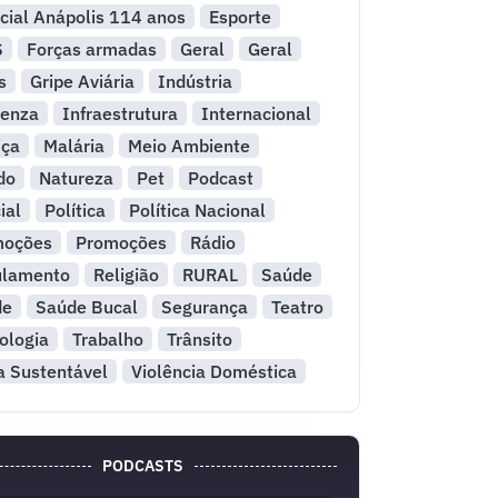
cial Anápolis 114 anos
Esporte
S
Forças armadas
Geral
Geral
s
Gripe Aviária
Indústria
uenza
Infraestrutura
Internacional
iça
Malária
Meio Ambiente
do
Natureza
Pet
Podcast
ial
Política
Política Nacional
moções
Promoções
Rádio
ulamento
Religião
RURAL
Saúde
de
Saúde Bucal
Segurança
Teatro
ologia
Trabalho
Trânsito
a Sustentável
Violência Doméstica
PODCASTS