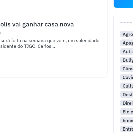
lis vai ganhar casa nova
3
Agro
será feito na semana que vem, em solenidade
Apa
idente do TJGO, Carlos...
Aut
Bull
Clim
Covi
Cult
Dest
Dire
Elei
Emer
Entr