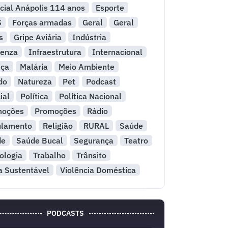
cial Anápolis 114 anos
Esporte
S
Forças armadas
Geral
Geral
s
Gripe Aviária
Indústria
uenza
Infraestrutura
Internacional
iça
Malária
Meio Ambiente
do
Natureza
Pet
Podcast
ial
Política
Política Nacional
moções
Promoções
Rádio
ulamento
Religião
RURAL
Saúde
de
Saúde Bucal
Segurança
Teatro
ologia
Trabalho
Trânsito
a Sustentável
Violência Doméstica
PODCASTS