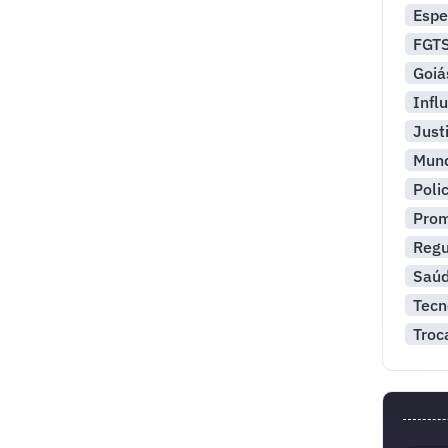
Espe
FGT
Goiá
Infl
Just
Mun
Polic
Pro
Reg
Saú
Tecn
Troc