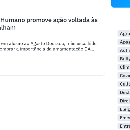
e Humano promove ação voltada às
alham
Agro
Apa
da em alusão ao Agosto Dourado, mês escolhido
embrar a importância da amamentação DA...
Aut
Bull
Clim
Covi
Cult
Dest
Dire
Elei
Emer
Entr