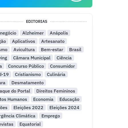
EDITORIAS
negócio
Alzheimer
Anápolis
gão
Aplicativos
Artesanato
ismo
Avicultura
Bem-estar
Brasil
ying
Câmara Municipal
Ciência
a
Concurso Público
Consumidor
d-19
Cristianismo
Culinária
ura
Desmatamento
aque do Portal
Direitos Femininos
itos Humanos
Economia
Educação
ções
Eleições 2022
Eleições 2024
gência Climática
Emprego
evistas
Equatorial