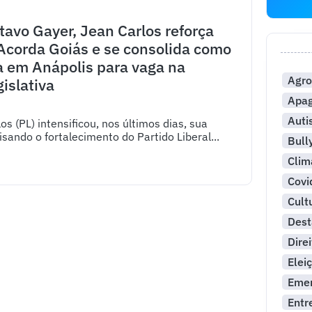
tavo Gayer, Jean Carlos reforça
 Acorda Goiás e se consolida como
a em Anápolis para vaga na
Agro
islativa
Apa
Aut
s (PL) intensificou, nos últimos dias, sua
visando o fortalecimento do Partido Liberal...
Bull
Clim
Covi
Cult
Dest
Dire
Elei
Emer
Entr