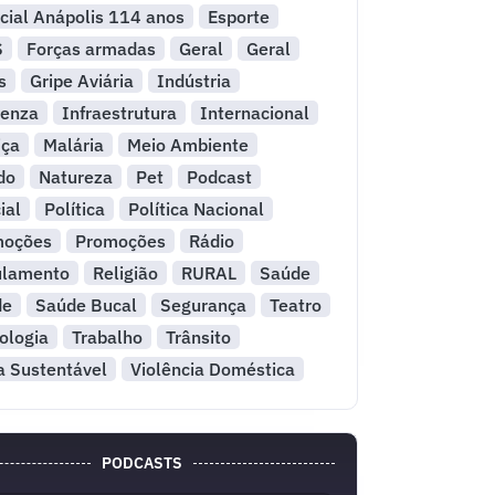
cial Anápolis 114 anos
Esporte
S
Forças armadas
Geral
Geral
s
Gripe Aviária
Indústria
uenza
Infraestrutura
Internacional
iça
Malária
Meio Ambiente
do
Natureza
Pet
Podcast
ial
Política
Política Nacional
moções
Promoções
Rádio
ulamento
Religião
RURAL
Saúde
de
Saúde Bucal
Segurança
Teatro
ologia
Trabalho
Trânsito
a Sustentável
Violência Doméstica
PODCASTS