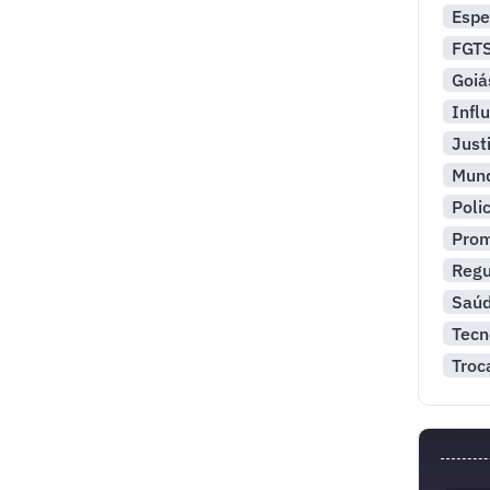
Espe
FGT
Goiá
Infl
Just
Mun
Polic
Pro
Reg
Saú
Tecn
Troc