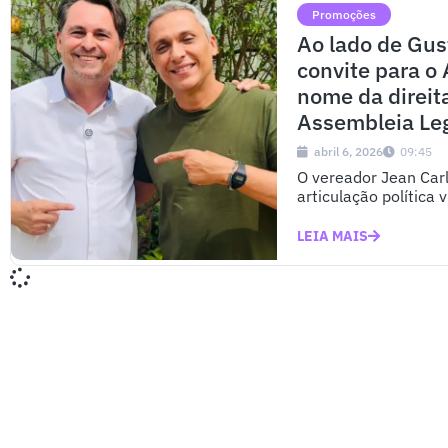
Promoções
Ao lado de Gus
convite para o
nome da direit
Assembleia Leg
abril 6, 2026
09:45
O vereador Jean Carlo
articulação política 
LEIA MAIS