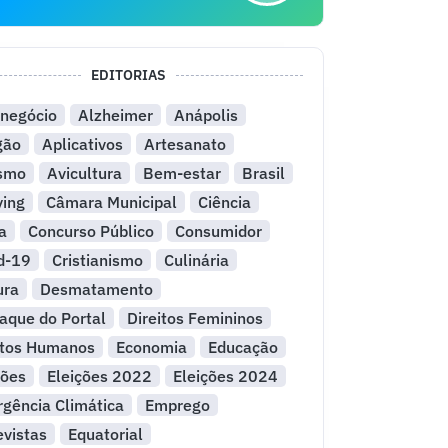
EDITORIAS
negócio
Alzheimer
Anápolis
gão
Aplicativos
Artesanato
ismo
Avicultura
Bem-estar
Brasil
ying
Câmara Municipal
Ciência
a
Concurso Público
Consumidor
d-19
Cristianismo
Culinária
ura
Desmatamento
aque do Portal
Direitos Femininos
itos Humanos
Economia
Educação
ções
Eleições 2022
Eleições 2024
gência Climática
Emprego
evistas
Equatorial