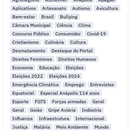
Aplicativos
Artesanato
Autismo
Avicultura
Bem-estar
Brasil
Bullying
Câmara Municipal
Ciência
Clima
Concurso Público
Consumidor
Covid-19
Cristianismo
Culinária
Cultura
Desmatamento
Destaque do Portal
Direitos Femininos
Direitos Humanos
Economia
Educação
Eleições
Eleições 2022
Eleições 2024
Emergência Climática
Emprego
Entrevistas
Equatorial
Especial Anápolis 114 anos
Esporte
FGTS
Forças armadas
Geral
Geral
Goiás
Gripe Aviária
Indústria
Influenza
Infraestrutura
Internacional
Justiça
Malária
Meio Ambiente
Mundo