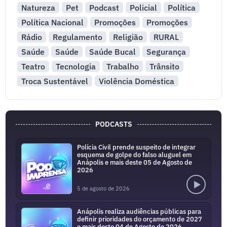
Natureza
Pet
Podcast
Policial
Política
Política Nacional
Promoções
Promoções
Rádio
Regulamento
Religião
RURAL
Saúde
Saúde
Saúde Bucal
Segurança
Teatro
Tecnologia
Trabalho
Trânsito
Troca Sustentável
Violência Doméstica
PODCASTS
Polícia Civil prende suspeito de integrar
esquema de golpe do falso aluguel em
Anápolis e mais deste 05 de Agosto de
2026
5 de agosto de 2026
Anápolis realiza audiências públicas para
definir prioridades do orçamento de 2027
e mais deste 04 de Agosto de 2026