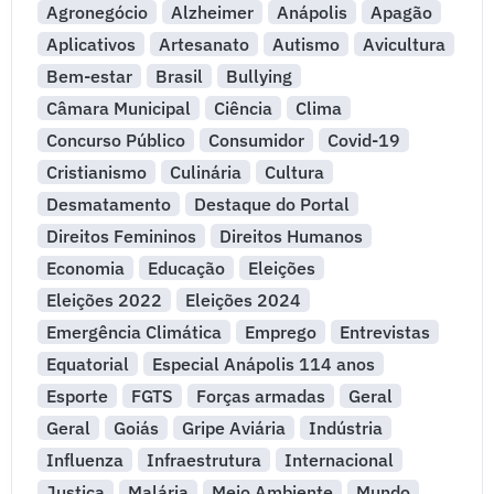
Agronegócio
Alzheimer
Anápolis
Apagão
Aplicativos
Artesanato
Autismo
Avicultura
Bem-estar
Brasil
Bullying
Câmara Municipal
Ciência
Clima
Concurso Público
Consumidor
Covid-19
Cristianismo
Culinária
Cultura
Desmatamento
Destaque do Portal
Direitos Femininos
Direitos Humanos
Economia
Educação
Eleições
Eleições 2022
Eleições 2024
Emergência Climática
Emprego
Entrevistas
Equatorial
Especial Anápolis 114 anos
Esporte
FGTS
Forças armadas
Geral
Geral
Goiás
Gripe Aviária
Indústria
Influenza
Infraestrutura
Internacional
Justiça
Malária
Meio Ambiente
Mundo