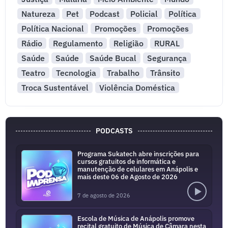
Natureza
Pet
Podcast
Policial
Política
Política Nacional
Promoções
Promoções
Rádio
Regulamento
Religião
RURAL
Saúde
Saúde
Saúde Bucal
Segurança
Teatro
Tecnologia
Trabalho
Trânsito
Troca Sustentável
Violência Doméstica
PODCASTS
Programa Sukatech abre inscrições para
cursos gratuitos de informática e
manutenção de celulares em Anápolis e
mais deste 06 de Agosto de 2026
7 de agosto de 2026
Escola de Música de Anápolis promove
recital gratuito de Música de Câmara nesta