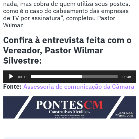
nada, mas cobra de quem utiliza seus postes,
como é o caso do cabeamento das empresas
de TV por assinatura”, completou Pastor
Wilmar.
Confira à entrevista feita com o
Vereador, Pastor Wilmar
Silvestre:
Tocador
00:00
05:48
de
Fonte:
Assessoria de comunicação da Câmara
áudio