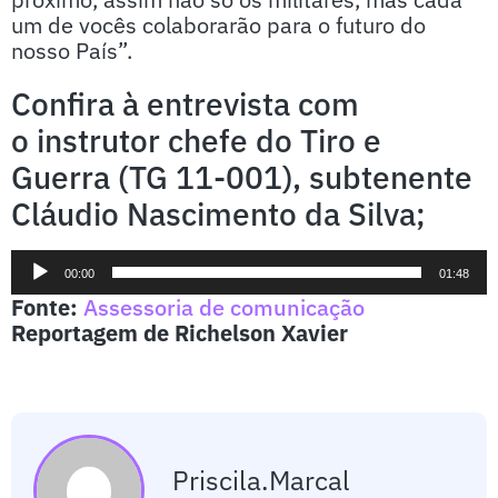
um de vocês colaborarão para o futuro do
nosso País”.
Confira à entrevista com
o instrutor chefe do Tiro e
Guerra (TG 11-001), subtenente
Cláudio Nascimento da Silva;
Tocador
00:00
01:48
de
Fonte:
Assessoria de comunicação
áudio
Reportagem de Richelson Xavier
Priscila.marcal