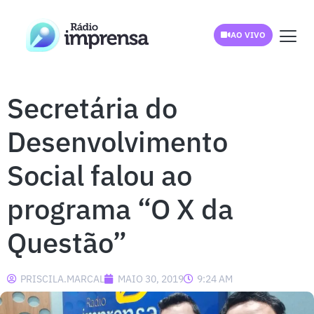
AO VIVO
Secretária do
Desenvolvimento
Social falou ao
programa “O X da
Questão”
PRISCILA.MARCAL
MAIO 30, 2019
9:24 AM