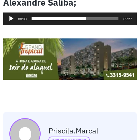
Alexandre Saliba;
Tocador
00:00
05:27
de
áudio
Priscila.marcal