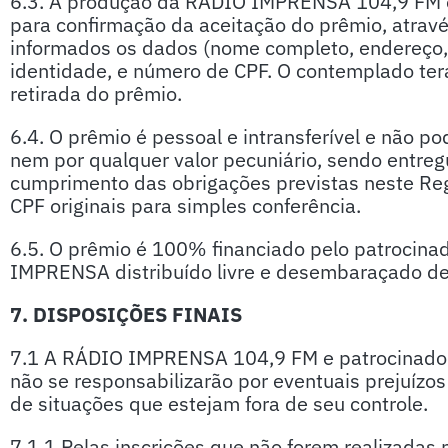
6.3. A produção da RÁDIO IMPRENSA 104,9 FM e
para confirmação da aceitação do prêmio, atrav
informados os dados (nome completo, endereço,
identidade, e número de CPF. O contemplado terá 
retirada do prêmio.
6.4. O prêmio é pessoal e intransferível e não p
nem por qualquer valor pecuniário, sendo entre
cumprimento das obrigações previstas neste Re
CPF originais para simples conferência.
6.5. O prêmio é 100% financiado pelo patroci
IMPRENSA distribuído livre e desembaraçado de
7. DISPOSIÇÕES FINAIS
7.1 A RÁDIO IMPRENSA 104,9 FM e patrocina
não se responsabilizarão por eventuais prejuízos
de situações que estejam fora de seu controle.
7.1.1 Pelas inscrições que não forem realizadas