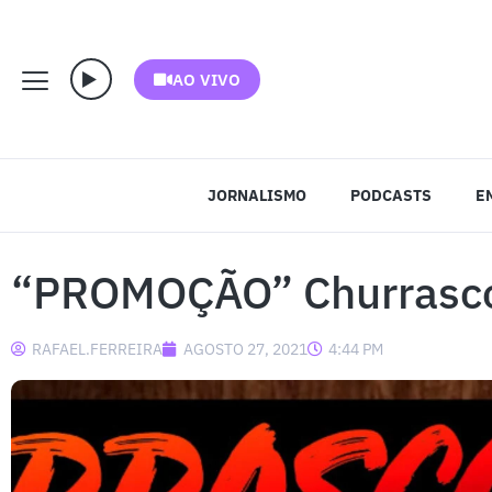
AO VIVO
JORNALISMO
PODCASTS
E
“PROMOÇÃO” Churrasco
RAFAEL.FERREIRA
AGOSTO 27, 2021
4:44 PM