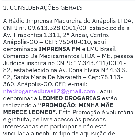
1. CONSIDERAÇÕES GERAIS
A Rádio Imprensa Madureira de Anápolis LTDA,
CNPJ nº. 09.613.528.0001/00, estabelecida a
Av. Tiradentes 1.311, 2° Andar, Centro.
Anápolis-GO – CEP: 75040-010, aqui
denominada
IMPRENSA FM
e LMC Brasil
Comercio De Medicamentos LTDA – ME, pessoa
Jurídica inscrita no CNPJ: 17.343.411/0001-
82, estabelecido na Av. Dona Elvira N° 453 S.
02, Santa Maria De Nazareth – Cep:75.113-
360. Anápolis-GO. CEP, e-mail:
nfedrogamedbrasil2@gmail.com
, aqui
denominada
LEOMED DROGARIAS
estão
realizando a
“PROMOÇÃO: MINHA MÃE
MERECE LEOMED”.
Esta Promoção é voluntária
e gratuita, de livre acesso às pessoas
interessadas em participar e não está
vinculada a nenhum tipo de aquisição de