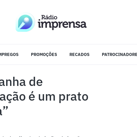
MPREGOS
PROMOÇÕES
RECADOS
PATROCINADOR
panha de
oação é um prato
a”