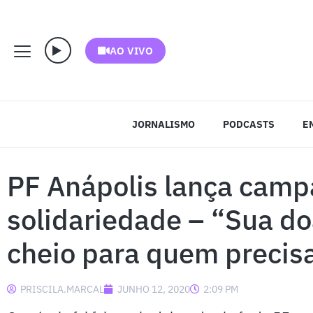
AO VIVO
JORNALISMO
PODCASTS
E
PF Anápolis lança cam
solidariedade – “Sua d
cheio para quem precis
PRISCILA.MARCAL
JUNHO 12, 2020
2:09 PM