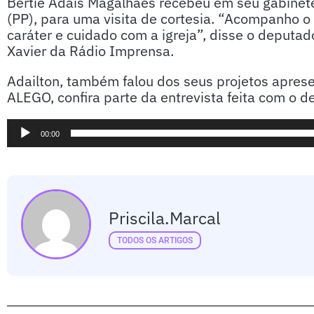
Bertiê Adais Magalhães recebeu em seu gabinete
(PP), para uma visita de cortesia. “Acompanho o 
caráter e cuidado com a igreja”, disse o deputad
Xavier da Rádio Imprensa.
Adailton, também falou dos seus projetos apres
ALEGO, confira parte da entrevista feita com o d
Tocador
00:00
de
áudio
Priscila.marcal
TODOS OS ARTIGOS