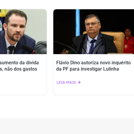
o
volume.
 aumento da dívida
Flávio Dino autoriza novo inquérito
s, não dos gastos
da PF para investigar Lulinha
LEIA MAIS