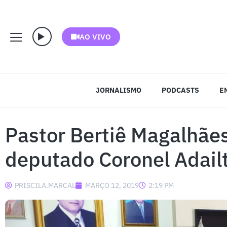
AO VIVO
JORNALISMO
PODCASTS
E
Pastor Bertiê Magalhãe
deputado Coronel Adail
PRISCILA.MARCAL
MARÇO 12, 2019
2:19 PM