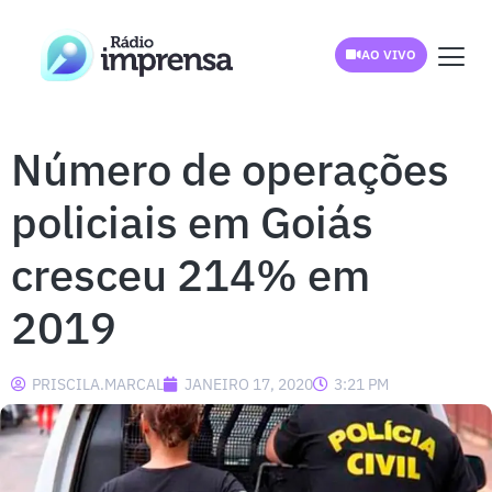
AO VIVO
Número de operações
policiais em Goiás
cresceu 214% em
2019
PRISCILA.MARCAL
JANEIRO 17, 2020
3:21 PM