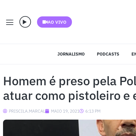
AO VIVO
JORNALISMO
PODCASTS
E
Homem é preso pela Polí
atuar como pistoleiro e 
PRISCILA.MARCAL
MAIO 19, 2021
6:13 PM