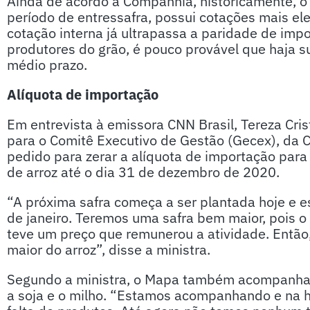
Ainda de acordo a Companhia, historicamente, o 
período de entressafra, possui cotações mais el
cotação interna já ultrapassa a paridade de imp
produtores do grão, é pouco provável que haja 
médio prazo.
Alíquota de importação
Em entrevista à emissora CNN Brasil, Tereza Cris
para o Comitê Executivo de Gestão (Gecex), da 
pedido para zerar a alíquota de importação para
de arroz até o dia 31 de dezembro de 2020.
“A próxima safra começa a ser plantada hoje e 
de janeiro. Teremos uma safra bem maior, pois o 
teve um preço que remunerou a atividade. Entã
maior do arroz”, disse a ministra.
Segundo a ministra, o Mapa também acompanha
a soja e o milho. “Estamos acompanhando e na h