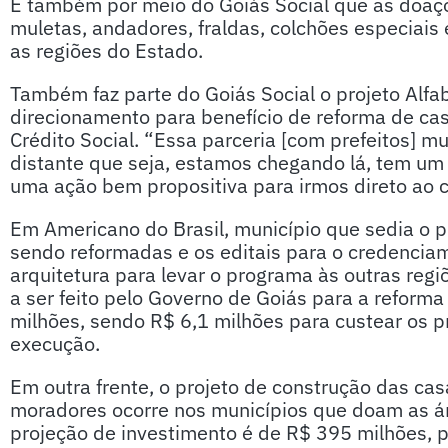
É também por meio do Goiás Social que as doaçõ
muletas, andadores, fraldas, colchões especiais 
as regiões do Estado.
Também faz parte do Goiás Social o projeto Alfa
direcionamento para benefício de reforma de ca
Crédito Social. “Essa parceria [com prefeitos] m
distante que seja, estamos chegando lá, tem um
uma ação bem propositiva para irmos direto ao c
Em Americano do Brasil, município que sedia o pr
sendo reformadas e os editais para o credenci
arquitetura para levar o programa às outras regi
a ser feito pelo Governo de Goiás para a reform
milhões, sendo R$ 6,1 milhões para custear os p
execução.
Em outra frente, o projeto de construção das ca
moradores ocorre nos municípios que doam as ár
projeção de investimento é de R$ 395 milhões, 