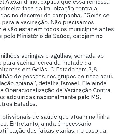
el Alexandrino, explica que essa remessa
primeira fase da imunização contra a
zadas no decorrer da campanha. “Goiás se
es para a vacinação. Não precisamos
m e vão estar em todos os municípios antes
 pelo Ministério da Saúde, estejam no
milhões seringas e agulhas, somada ao
te para vacinar cerca da metade da
bitantes em Goiás. O Estado tem 3,8
ilhão de pessoas nos grupos de risco aqui.
ação goiana”, detalha Ismael. Ele ainda
de Operacionalização da Vacinação Contra
nas adquiridas nacionalmente pelo MS,
utros Estados.
profissionais de saúde que atuam na linha
os. Entretanto, ainda é necessário
tificação das faixas etárias, no caso da