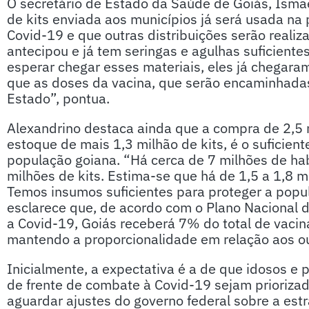
O secretário de Estado da Saúde de Goiás, Isma
de kits enviada aos municípios já será usada na 
Covid-19 e que outras distribuições serão reali
antecipou e já tem seringas e agulhas suficient
esperar chegar esses materiais, eles já chegara
que as doses da vacina, que serão encaminhadas
Estado”, pontua.
Alexandrino destaca ainda que a compra de 2,5 
estoque de mais 1,3 milhão de kits, é o suficien
população goiana. “Há cerca de 7 milhões de ha
milhões de kits. Estima-se que há de 1,5 a 1,8 m
Temos insumos suficientes para proteger a popul
esclarece que, de acordo com o Plano Nacional 
a Covid-19, Goiás receberá 7% do total de vaci
mantendo a proporcionalidade em relação aos o
Inicialmente, a expectativa é a de que idosos e 
de frente de combate à Covid-19 sejam priorizad
aguardar ajustes do governo federal sobre a estra