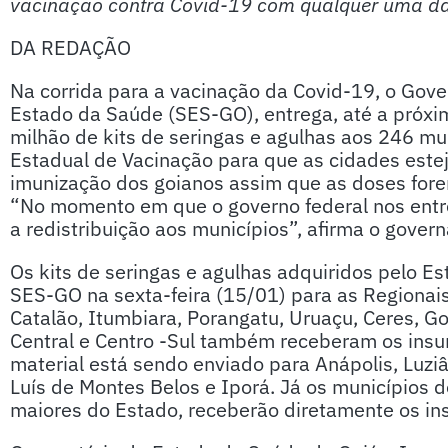
vacinação contra Covid-19 com qualquer uma das
DA REDAÇÃO
Na corrida para a vacinação da Covid-19, o Gove
Estado da Saúde (SES-GO), entrega, até a próxi
milhão de kits de seringas e agulhas aos 246 mun
Estadual de Vacinação para que as cidades estej
imunização dos goianos assim que as doses fore
“No momento em que o governo federal nos entr
a redistribuição aos municípios”, afirma o gover
Os kits de seringas e agulhas adquiridos pelo E
SES-GO na sexta-feira (15/01) para as Regionai
Catalão, Itumbiara, Porangatu, Uruaçu, Ceres, Go
Central e Centro -Sul também receberam os insu
material está sendo enviado para Anápolis, Luzi
Luís de Montes Belos e Iporá. Já os municípios d
maiores do Estado, receberão diretamente os in