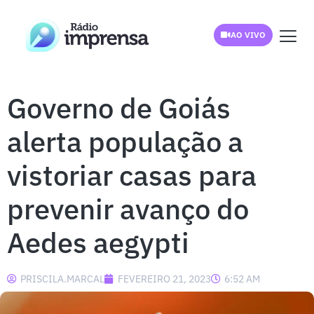
AO VIVO
Governo de Goiás
alerta população a
vistoriar casas para
prevenir avanço do
Aedes aegypti
PRISCILA.MARCAL
FEVEREIRO 21, 2023
6:52 AM