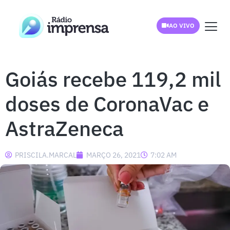
AO VIVO
Goiás recebe 119,2 mil
doses de CoronaVac e
AstraZeneca
PRISCILA.MARCAL
MARÇO 26, 2021
7:02 AM