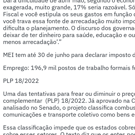
Daí a dificuldade de abrir mão, segundo o econ
exagerada, muito grande, 17% seria razoável. S
Fiscal e você estipula os seus gastos em função
você trava essa fonte de arrecadação muito impo
dificulta o planejamento. O discurso dos governa
deixar de ter dinheiro para saúde, educação e ou
menos arrecadação’.”
MEI tem até 30 de junho para declarar imposto 
Emprego: 196,9 mil postos de trabalho formais f
PLP 18/2022
Uma das tentativas para frear ou diminuir o preç
complementar (PLP) 18/2022. Já aprovado na C
analisado no Senado, o projeto classifica combustí
comunicações e transporte coletivo como bens e 
Essa classificação impede que os estados cob
sobre esses setores. O texto diz que os entes p