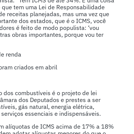
omista. “Tem ICMS de até 34%. É uma coisa
ó que tem uma Lei de Responsabilidade
 de receitas planejadas, mas uma vez que
rtante dos estados, que é o ICMS, você
dores é feito de modo populista: ‘vou
tras obras importantes, porque vou ter
de renda
oram criados em abril
o dos combustíveis é o projeto de lei
âmara dos Deputados e prestes a ser
veis, gás natural, energia elétrica,
serviços essenciais e indispensáveis.
rem alíquotas de ICMS acima de 17% a 18%
odem adotar alíquotas menores do que o