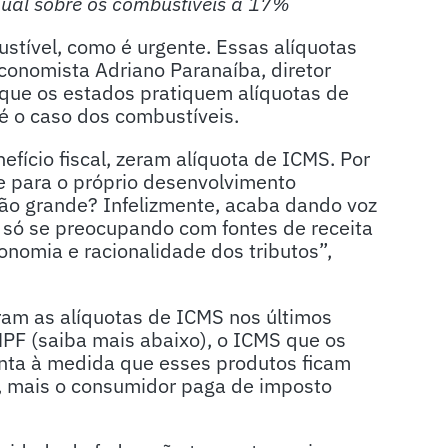
adual sobre os combustíveis a 17%
stível, como é urgente. Essas alíquotas
economista Adriano Paranaíba, diretor
 que os estados pratiquem alíquotas de
é o caso dos combustíveis.
fício fiscal, zeram alíquota de ICMS. Por
e para o próprio desenvolvimento
tão grande? Infelizmente, acaba dando voz
 só se preocupando com fontes de receita
onomia e racionalidade dos tributos”,
m as alíquotas de ICMS nos últimos
MPF (saiba mais abaixo), o ICMS que os
nta à medida que esses produtos ficam
a, mais o consumidor paga de imposto