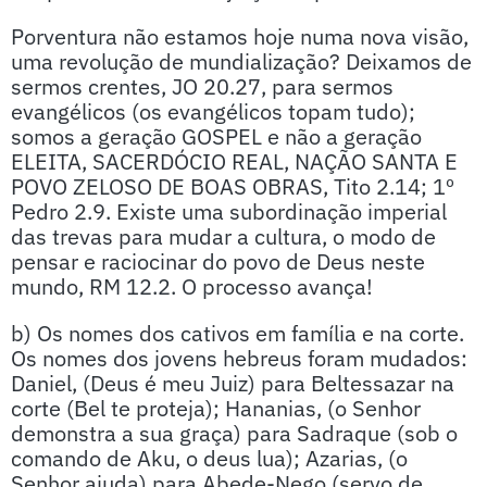
Porventura não estamos hoje numa nova visão,
uma revolução de mundialização? Deixamos de
sermos crentes, JO 20.27, para sermos
evangélicos (os evangélicos topam tudo);
somos a geração GOSPEL e não a geração
ELEITA, SACERDÓCIO REAL, NAÇÃO SANTA E
POVO ZELOSO DE BOAS OBRAS, Tito 2.14; 1º
Pedro 2.9. Existe uma subordinação imperial
das trevas para mudar a cultura, o modo de
pensar e raciocinar do povo de Deus neste
mundo, RM 12.2. O processo avança!
b) Os nomes dos cativos em família e na corte.
Os nomes dos jovens hebreus foram mudados:
Daniel, (Deus é meu Juiz) para Beltessazar na
corte (Bel te proteja); Hananias, (o Senhor
demonstra a sua graça) para Sadraque (sob o
comando de Aku, o deus lua); Azarias, (o
Senhor ajuda) para Abede-Nego (servo de