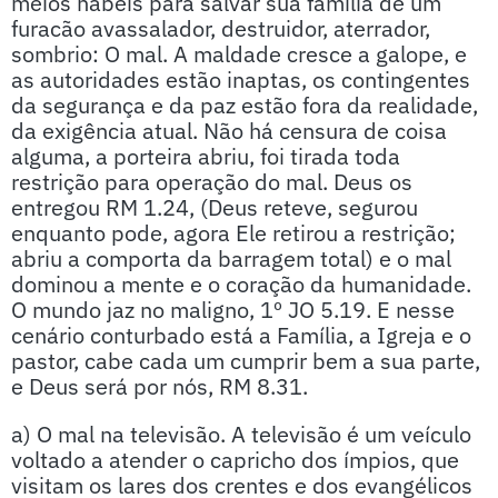
meios hábeis para salvar sua família de um
furacão avassalador, destruidor, aterrador,
sombrio: O mal. A maldade cresce a galope, e
as autoridades estão inaptas, os contingentes
da segurança e da paz estão fora da realidade,
da exigência atual. Não há censura de coisa
alguma, a porteira abriu, foi tirada toda
restrição para operação do mal. Deus os
entregou RM 1.24, (Deus reteve, segurou
enquanto pode, agora Ele retirou a restrição;
abriu a comporta da barragem total) e o mal
dominou a mente e o coração da humanidade.
O mundo jaz no maligno, 1º JO 5.19. E nesse
cenário conturbado está a Família, a Igreja e o
pastor, cabe cada um cumprir bem a sua parte,
e Deus será por nós, RM 8.31.
a) O mal na televisão. A televisão é um veículo
voltado a atender o capricho dos ímpios, que
visitam os lares dos crentes e dos evangélicos