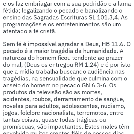
e os faz embriagar com a sua podridão e a lama
fétida; legalizando o pecado e banalizando o
ensino das Sagradas Escrituras SL 101.3,4. As
programações e os entretenimentos são um
atentado a fé cristã.
Sem fé é impossível agradar a Deus, HB 11.6. O
pecado é a maior tragédia da humanidade. A
natureza do homem ficou tendente ao prazer
do mal, (Deus os entregou RM 1.24) e é por isto
que a mídia trabalha buscando audiência nas
tragédias, na sensualidade que culmina com o
anseio do homem no pecado GN 6.3-6. Os
produtos da televisão são as mortes,
acidentes, roubos, derramamento de sangue,
novelas para adultos, adolescentes, nudismo,
jogos, folclore nacionalista, terremotos, entre
tantas coisas, quase todas trágicas ou
promíscuas, são impactantes. Estes males têm
envolvido muitos crentes fiéis de nossos dias,