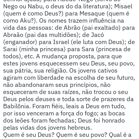
Nego ou Nabu, o deus do da literatura); Misael
(quem é como Deus?) para Mesaque (quem é
como Aku?). Os nomes trazem influência na
vida das pessoas: de Abrão (pai exaltado) para
Abraão (pai das multidões); de Jacó
(enganador) para Israel (ele luta com Deus); de
Sarai (minha princesa) para Sara (princesa de
todos), etc. A mudança proposta, para que
estes jovens esquecessem seu Deus, seu povo,
sua pátria, sua religião. Os jovens cativos
agiram com liberdade na escolha de seu futuro,
não abandonaram seus princípios, não
esqueceram de suas raízes, não trocou o seu
Deus pelos deuses e toda sorte de prazeres da
Babilônia. Foram fiéis, leais a Deus em tudo,
por isso venceram a força do fogo; as bocas
dos leões foram fechadas; Deus foi honrado
pelas vidas dos jovens hebreus.
Quem é seu Deus? Quem é seu povo? Qual é a