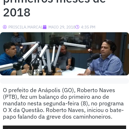
2018
PRISCILA.MARCAL
MAIO 29, 2018
4:35 PM
O prefeito de Anápolis (GO), Roberto Naves
(PTB), fez um balanço do primeiro ano de
mandato nesta segunda-feira (8), no programa
O X da Questão. Roberto Naves, iniciou o bate-
papo falando da greve dos caminhoneiros.
Tocador