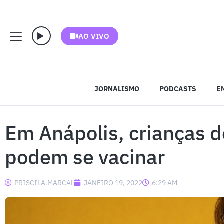
AO VIVO
JORNALISMO
PODCASTS
E
Em Anápolis, crianças d
podem se vacinar
PRISCILA.MARCAL
JANEIRO 19, 2022
6:29 AM