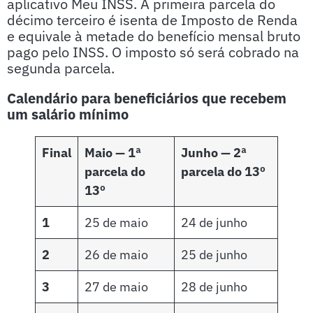
aplicativo Meu INSS. A primeira parcela do
décimo terceiro é isenta de Imposto de Renda
e equivale à metade do benefício mensal bruto
pago pelo INSS. O imposto só será cobrado na
segunda parcela.
Calendário para beneficiários que recebem
um salário mínimo
Final
Maio
— 1ª
Junho
— 2ª
parcela do
parcela do 13º
13º
1
25 de maio
24 de junho
2
26 de maio
25 de junho
3
27 de maio
28 de junho