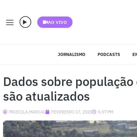
AO VIVO
JORNALISMO
PODCASTS
E
Dados sobre população c
são atualizados
PRISCILA.MARCAL
FEVEREIRO 17, 2020
5:37 PM