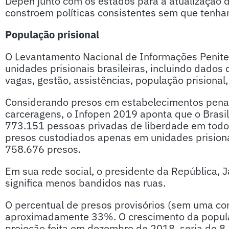
Depen junto com os estados para a atualização d
constroem políticas consistentes sem que tenha
População prisional
O Levantamento Nacional de Informações Peniten
unidades prisionais brasileiras, incluindo dados
vagas, gestão, assistências, população prisional, 
Considerando presos em estabelecimentos penai
carceragens, o Infopen 2019 aponta que o Brasi
773.151 pessoas privadas de liberdade em todo
presos custodiados apenas em unidades prisiona
758.676 presos.
Em sua rede social, o presidente da República, 
significa menos bandidos nas ruas.
O percentual de presos provisórios (sem uma c
aproximadamente 33%. O crescimento da popula
projeção feita em dezembro de 2018, seria de 8