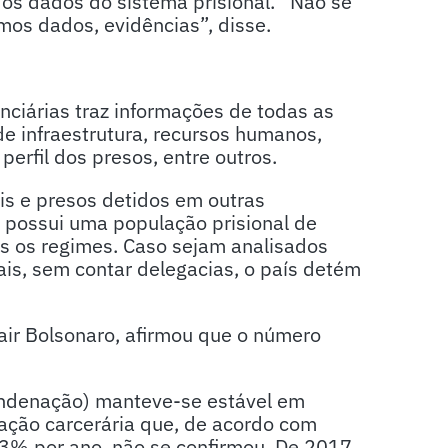
os dados do sistema prisional. “Não se
mos dados, evidências”, disse.
ciárias traz informações de todas as
 de infraestrutura, recursos humanos,
perfil dos presos, entre outros.
s e presos detidos em outras
l possui uma população prisional de
s os regimes. Caso sejam analisados
is, sem contar delegacias, o país detém
Jair Bolsonaro, afirmou que o número
ondenação) manteve-se estável em
ção carcerária que, de acordo com
,3% por ano, não se confirmou. De 2017