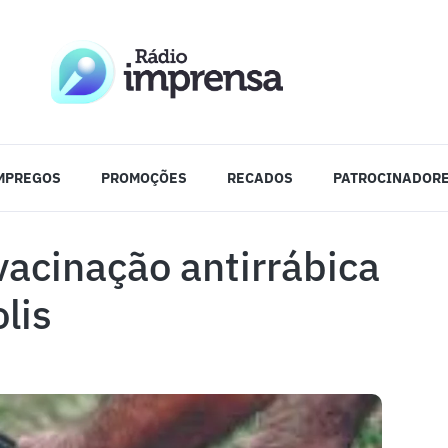
MPREGOS
PROMOÇÕES
RECADOS
PATROCINADOR
vacinação antirrábica
lis