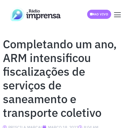
AO VIVO
Completando um ano,
ARM intensificou
fiscalizações de
serviços de
saneamento e
transporte coletivo
PRISCILA.MARCAL
MARÇO 18, 2022
8:04 AM