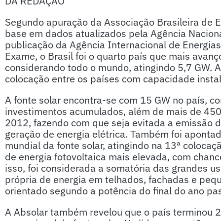
DA REDAÇÃO
Segundo apuração da Associação Brasileira de En
base em dados atualizados pela Agência Nacional
publicação da Agência Internacional de Energias 
Exame, o Brasil foi o quarto país que mais avan
considerando todo o mundo, atingindo 5,7 GW. A
colocação entre os países com capacidade insta
A fonte solar encontra-se com 15 GW no país, c
investimentos acumulados, além de mais de 450
2012, fazendo com que seja evitada a emissão d
geração de energia elétrica. Também foi aponta
mundial da fonte solar, atingindo na 13ª coloca
de energia fotovoltaica mais elevada, com chance
isso, foi considerada a somatória das grandes u
própria de energia em telhados, fachadas e peque
orientado segundo a potência do final do ano pa
A Absolar também revelou que o país terminou 