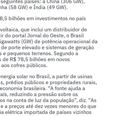
s seguintes países: a China (306 GW),
ha (58 GW) e Índia (49 GW).
8,5 bilhões em investimentos no país
oltaica, que inclui um distribuidor de
r do portal Jornal do Oeste, o Brasil
gigawatts (GW) de potência operacional da
s de porte elevado e sistemas de geração
as e pequenos terrenos. Segundo a
is de R$ 78,5 bilhões em novos
aos cofres públicos.
rgia solar no Brasil, a partir de usinas
, prédios públicos e propriedades rurais,
economia brasileira. “A fonte ajuda a
País, reduzindo a pressão sobre os
os na conta de luz da população”, diz. “As
de a preços até dez vezes menores do que
ia elétrica importada de países vizinhos