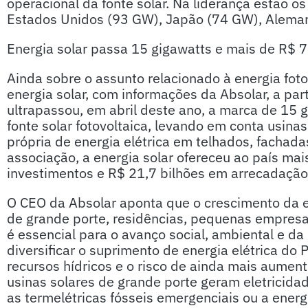
operacional da fonte solar. Na liderança estão o
Estados Unidos (93 GW), Japão (74 GW), Aleman
Energia solar passa 15 gigawatts e mais de R$ 7
Ainda sobre o assunto relacionado à energia fotov
energia solar, com informações da Absolar, a parti
ultrapassou, em abril deste ano, a marca de 15 
fonte solar fotovoltaica, levando em conta usina
própria de energia elétrica em telhados, fachad
associação, a energia solar ofereceu ao país ma
investimentos e R$ 21,7 bilhões em arrecadação 
O CEO da Absolar aponta que o crescimento da ene
de grande porte, residências, pequenas empresas
é essencial para o avanço social, ambiental e da 
diversificar o suprimento de energia elétrica do 
recursos hídricos e o risco de ainda mais aument
usinas solares de grande porte geram eletricida
as termelétricas fósseis emergenciais ou a energ