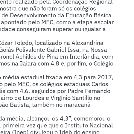
nto realizado pela Coordenação Regional
mostra que não foram só os colégios
ce de Desenvolvimento da Educação Básica
 apontado pelo MEC, como a etapa escolar
 cidade conseguiram superar ou igualar a
 Cézar Toledo, localizado na Alexandrina
 Goiás Polivalente Gabriel Issa, na Nossa
ronel Achilles de Pina em Interlândia, com
os na Jaiara com 4,8 e, por fim, o Colégio
 a média estadual fixada em 4,3 para 2017,
 pelo MEC, os colégios estaduais Carlos
lis com 4,6, seguidos por Padre Fernando
rro de Lourdes e Virgínio Santillo no
 João Batista, também no maracanã
 da média, alcançou os 4,3”, comemorou o
primeira vez que que o Instituto Nacional
eira (Inep) divulgou o Ideb do ensino