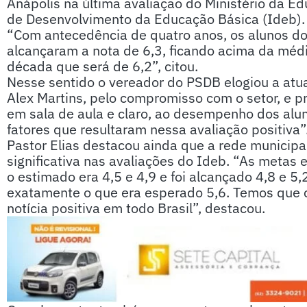
Anápolis na última avaliação do Ministério da E
de Desenvolvimento da Educação Básica (Ideb).
“Com antecedência de quatro anos, os alunos do
alcançaram a nota de 6,3, ficando acima da méd
década que será de 6,2”, citou.
Nesse sentido o vereador do PSDB elogiou a atu
Alex Martins, pelo compromisso com o setor, e p
em sala de aula e claro, ao desempenho dos alun
fatores que resultaram nessa avaliação positiva”
Pastor Elias destacou ainda que a rede municip
significativa nas avaliações do Ideb. “As meta
o estimado era 4,5 e 4,9 e foi alcançado 4,8 e 
exatamente o que era esperado 5,6. Temos que 
notícia positiva em todo Brasil”, destacou.