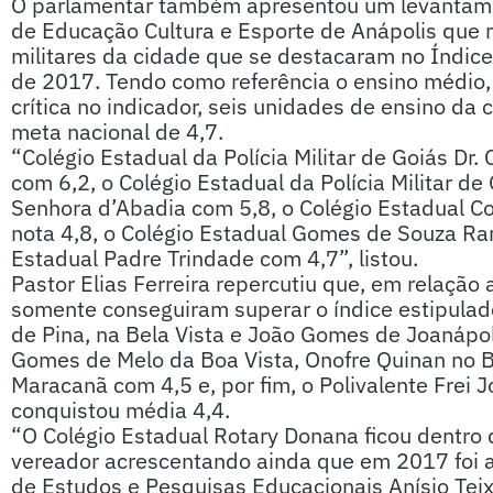
O parlamentar também apresentou um levantame
de Educação Cultura e Esporte de Anápolis que 
militares da cidade que se destacaram no Índi
de 2017. Tendo como referência o ensino médio,
crítica no indicador, seis unidades de ensino da
meta nacional de 4,7.
“Colégio Estadual da Polícia Militar de Goiás Dr.
com 6,2, o Colégio Estadual da Polícia Militar de
Senhora d’Abadia com 5,8, o Colégio Estadual Co
nota 4,8, o Colégio Estadual Gomes de Souza Ram
Estadual Padre Trindade com 4,7”, listou.
Pastor Elias Ferreira repercutiu que, em relação
somente conseguiram superar o índice estipulado
de Pina, na Bela Vista e João Gomes de Joanápo
Gomes de Melo da Boa Vista, Onofre Quinan no Bai
Maracanã com 4,5 e, por fim, o Polivalente Frei
conquistou média 4,4.
“O Colégio Estadual Rotary Donana ficou dentro
vereador acrescentando ainda que em 2017 foi a 
de Estudos e Pesquisas Educacionais Anísio Teix