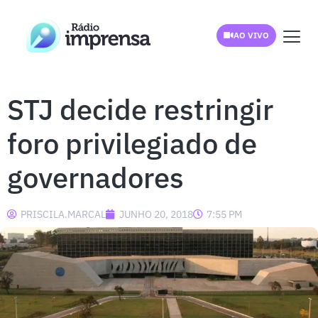
AO VIVO
STJ decide restringir
foro privilegiado de
governadores
PRISCILA.MARCAL
JUNHO 20, 2018
7:55 PM