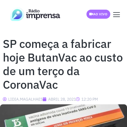
AO VIVO
SP começa a fabricar
hoje ButanVac ao custo
de um terço da
CoronaVac
LIDIA.MAGALHAES
ABRIL 28, 2021
12:20 PM