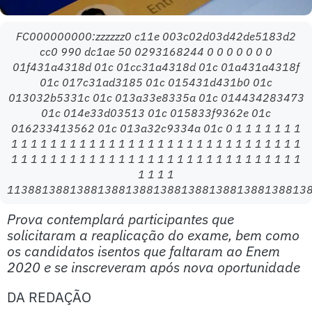
FC000000000:zzzzzz0 c11e 003c02d03d42de5183d2
cc0 990 dc1ae 50 0293168244 0 0 0 0 0 0 0
01f431a4318d 01c 01cc31a4318d 01c 01a431a4318f
01c 017c31ad3185 01c 015431d431b0 01c
013032b5331c 01c 013a33e8335a 01c 014434283473
01c 014e33d03513 01c 015833f9362e 01c
016233413562 01c 013a32c9334a 01c 0 1 1 1 1 1 1 1
1 1 1 1 1 1 1 1 1 1 1 1 1 1 1 1 1 1 1 1 1 1 1 1 1 1 1 1 1 1
1 1 1 1 1 1 1 1 1 1 1 1 1 1 1 1 1 1 1 1 1 1 1 1 1 1 1 1 1 1
1 1 1 1
1138813881388138813881388138813881388138813
Prova contemplará participantes que
solicitaram a reaplicação do exame, bem como
os candidatos isentos que faltaram ao Enem
2020 e se inscreveram após nova oportunidade
DA REDAÇÃO