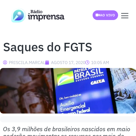
AO VIVO
Saques do FGTS
PRISCILA.MARCAL
AGOSTO 17, 2020
10:05 AM
Os 3,9 milhões de brasileiros nascidos em maio
poderão movimentar os recursos por meio do