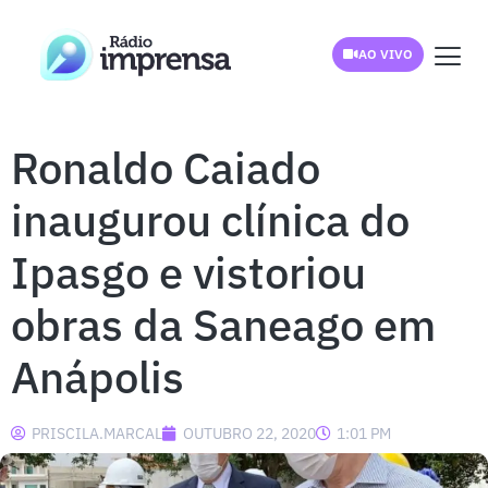
AO VIVO
Ronaldo Caiado
inaugurou clínica do
Ipasgo e vistoriou
obras da Saneago em
Anápolis
PRISCILA.MARCAL
OUTUBRO 22, 2020
1:01 PM