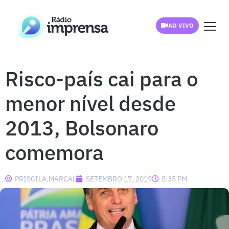
AO VIVO
Risco-país cai para o
menor nível desde
2013, Bolsonaro
comemora
PRISCILA.MARCAL
SETEMBRO 17, 2019
5:35 PM