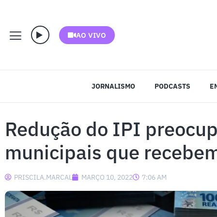
AO VIVO
JORNALISMO
PODCASTS
E
Redução do IPI preocup
municipais que recebem
PRISCILA.MARCAL
MARÇO 10, 2022
7:06 AM