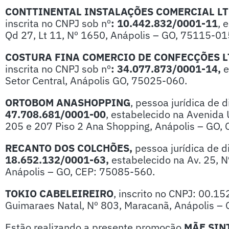
CONTTINENTAL INSTALAÇÕES COMERCIAL L
inscrita no CNPJ sob nº
: 10.442.832/0001-11
, 
Qd 27, Lt 11, Nº 1650, Anápolis – GO, 75115-01
COSTURA FINA COMERCIO DE CONFECÇÕES L
inscrita no CNPJ sob nº
:
34.077.873/0001-14,
e
Setor Central, Anápolis GO, 75025-060.
ORTOBOM ANASHOPPING
, pessoa jurídica de d
47.708.681/0001-00
, estabelecido na Avenida U
205 e 207 Piso 2 Ana Shopping, Anápolis – GO,
RECANTO DOS COLCHÕES,
pessoa jurídica de d
18.652.132/0001-63,
estabelecido na Av. 25, N
Anápolis – GO, CEP: 75085-560.
TOKIO CABELEIREIRO
, inscrito no CNPJ: 00.1
Guimaraes Natal, Nº 803, Maracanã, Anápolis –
Estão realizando a presente promoção
MÃE SIN