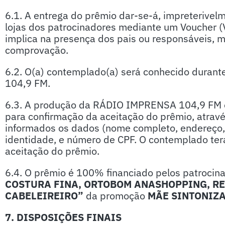
6.1. A entrega do prêmio dar-se-á, impreterivel
lojas dos patrocinadores mediante um Voucher 
implica na presença dos pais ou responsáveis,
comprovação.
6.2. O(a) contemplado(a) será conhecido dura
104,9 FM.
6.3. A produção da RÁDIO IMPRENSA 104,9 FM e
para confirmação da aceitação do prêmio, atrav
informados os dados (nome completo, endereço,
identidade, e número de CPF. O contemplado terá
aceitação do prêmio.
6.4. O prêmio é 100% financiado pelos patrocina
COSTURA FINA,
ORTOBOM ANASHOPPING
, R
CABELEIREIRO”
da promoção
MÃE SINTONIZ
7. DISPOSIÇÕES FINAIS