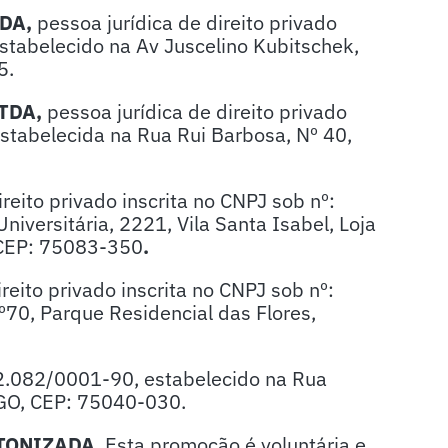
TDA,
pessoa jurídica de direito privado
estabelecido na Av Juscelino Kubitschek,
5.
TDA,
pessoa jurídica de direito privado
stabelecida na Rua Rui Barbosa, Nº 40,
ireito privado inscrita no CNPJ sob nº:
niversitária, 2221, Vila Santa Isabel, Loja
 CEP: 75083-350
.
ireito privado inscrita no CNPJ sob nº:
º70, Parque Residencial das Flores,
52.082/0001-90, estabelecido na Rua
 GO, CEP: 75040-030.
TONIZADA
. Esta promoção é voluntária e