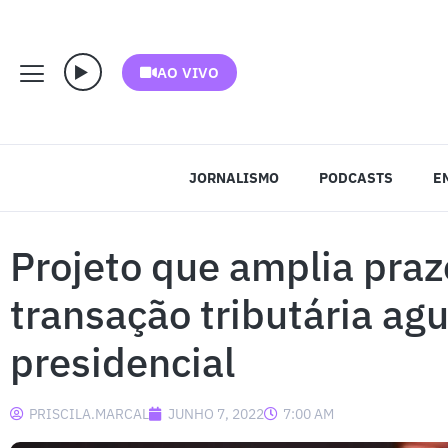
AO VIVO
JORNALISMO
PODCASTS
E
Projeto que amplia praz
transação tributária ag
presidencial
PRISCILA.MARCAL
JUNHO 7, 2022
7:00 AM