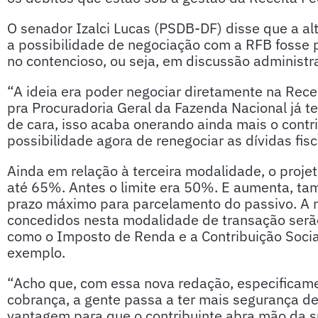
O senador Izalci Lucas (PSDB-DF) disse que a alt
a possibilidade de negociação com a RFB fosse p
no contencioso, ou seja, em discussão administr
“A ideia era poder negociar diretamente na Rec
pra Procuradoria Geral da Fazenda Nacional já t
de cara, isso acaba onerando ainda mais o contr
possibilidade agora de renegociar as dívidas fis
Ainda em relação à terceira modalidade, o proje
até 65%. Antes o limite era 50%. E aumenta, t
prazo máximo para parcelamento do passivo. A n
concedidos nesta modalidade de transação serão
como o Imposto de Renda e a Contribuição Social
exemplo.
“Acho que, com essa nova redação, especificam
cobrança, a gente passa a ter mais segurança d
vantagem para que o contribuinte abra mão da su