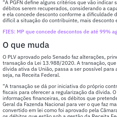
“A PGFN define alguns critérios que vão indicar
débitos serem recuperados, considerando a cap
e ela concede desconto conforme a dificuldade d
difícil a situação do contribuinte, mais desconto e
FIES: MP que concede descontos de até 99% ag
O que muda
O PLV aprovado pelo Senado faz alterações, prin
transação da Lei 13.988/2020. A transação, que 
dívida ativa da União, passa a ser possível para 
seja, na Receita Federal.
“A transação se dá por iniciativa do próprio con
fiscais para oferecer a regularização da dívida. 
informações financeiras, os débitos que pretende
Geral da Fazenda Nacional para ver o que faz mai
convertido em lei como foi aprovado pela Câmara 
os débitos que estão sob a gestão da Receita Fed