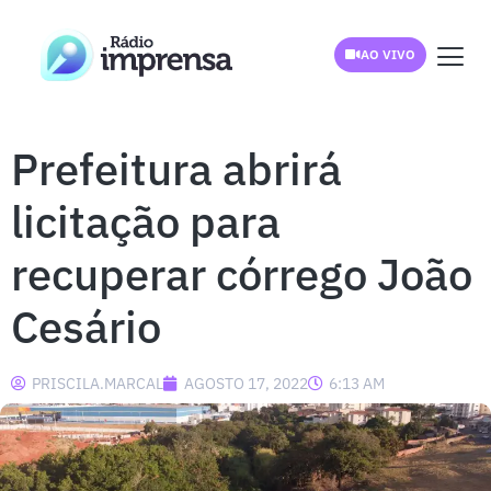
AO VIVO
Prefeitura abrirá
licitação para
recuperar córrego João
Cesário
PRISCILA.MARCAL
AGOSTO 17, 2022
6:13 AM