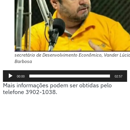
secretário de Desenvolvimento Econômico, Vander Lúci
Barbosa
Tocador
00:00
02:57
de
Mais informações podem ser obtidas pelo
áudio
telefone 3902-1038.