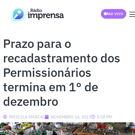
AO VIVO
Prazo para o
recadastramento dos
Permissionários
termina em 1° de
dezembro
PRISCILA.MARCAL
NOVEMBRO 14, 2017
5:58 PM