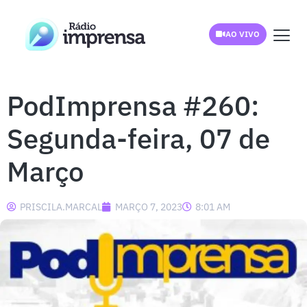
AO VIVO
PodImprensa #260:
Segunda-feira, 07 de
Março
PRISCILA.MARCAL
MARÇO 7, 2023
8:01 AM