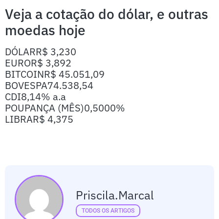
Veja a cotação do dólar, e outras
moedas hoje
DÓLAR
R$ 3,230
EURO
R$ 3,892
BITCOIN
R$ 45.051,09
BOVESPA
74.538,54
CDI
8,14% a.a
POUPANÇA (MÊS)
0,5000%
LIBRA
R$ 4,375
Priscila.marcal
TODOS OS ARTIGOS