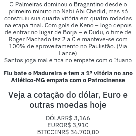
O Palmeiras dominou o Bragantino desde o
primeiro minuto no Nabi Abi Chedid, mas só
construiu sua quarta vitória em quatro rodadas
na etapa final. Com gols de Keno – logo depois
de entrar no lugar de Borja – e Dudu, o time de
Roger Machado fez 2 a 0 e manteve-se com
100% de aproveitamento no Paulistão. (Via
Lance)
Santos joga mal e fica no empate com o Ituano
Flu bate o Madureira e tem a 1º vitória no ano
Atlético-MG empata com o Patrocinense
Veja a cotação do dólar, Euro e
outras moedas hoje
DÓLAR
R$ 3,166
EURO
R$ 3,910
BITCOIN
R$ 36.700,00