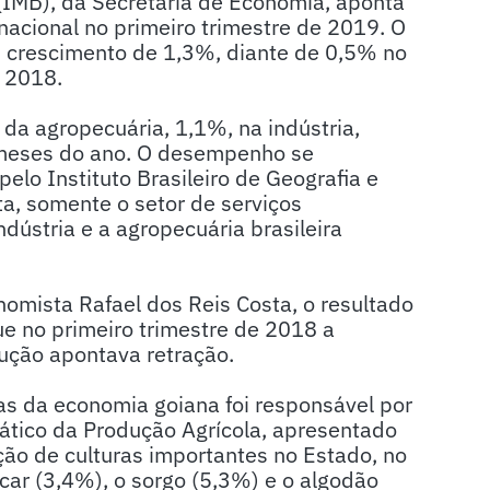
(IMB), da Secretaria de Economia, aponta
acional no primeiro trimestre de 2019. O
u crescimento de 1,3%, diante de 0,5% no
 2018.
da agropecuária, 1,1%, na indústria,
s meses do ano. O desempenho se
elo Instituto Brasileiro de Geografia e
a, somente o setor de serviços
ndústria e a agropecuária brasileira
omista Rafael dos Reis Costa, o resultado
ue no primeiro trimestre de 2018 a
ução apontava retração.
s da economia goiana foi responsável por
ático da Produção Agrícola, apresentado
ão de culturas importantes no Estado, no
car (3,4%), o sorgo (5,3%) e o algodão