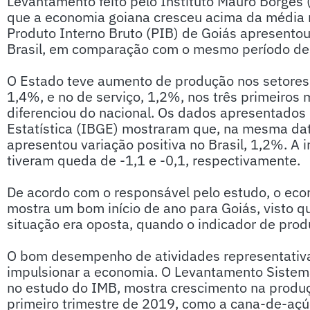
Levantamento feito pelo Instituto Mauro Borges 
que a economia goiana cresceu acima da média n
Produto Interno Bruto (PIB) de Goiás apresento
Brasil, em comparação com o mesmo período de
O Estado teve aumento de produção nos setores 
1,4%, e no de serviço, 1,2%, nos três primeiro
diferenciou do nacional. Os dados apresentados p
Estatística (IBGE) mostraram que, na mesma dat
apresentou variação positiva no Brasil, 1,2%. A i
tiveram queda de -1,1 e -0,1, respectivamente.
De acordo com o responsável pelo estudo, o econ
mostra um bom início de ano para Goiás, visto q
situação era oposta, quando o indicador de prod
O bom desempenho de atividades representativa
impulsionar a economia. O Levantamento Sistem
no estudo do IMB, mostra crescimento na produç
primeiro trimestre de 2019, como a cana-de-açú