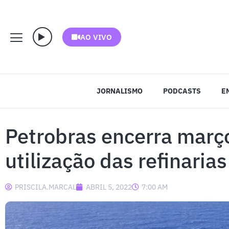
AO VIVO
JORNALISMO
PODCASTS
E
Petrobras encerra març
utilização das refinari
PRISCILA.MARCAL
ABRIL 5, 2022
7:00 AM