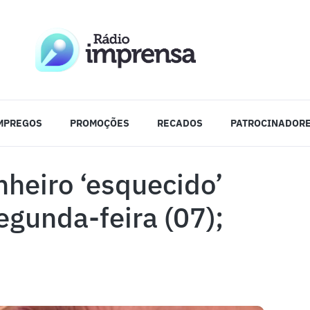
MPREGOS
PROMOÇÕES
RECADOS
PATROCINADOR
nheiro ‘esquecido’
gunda-feira (07);