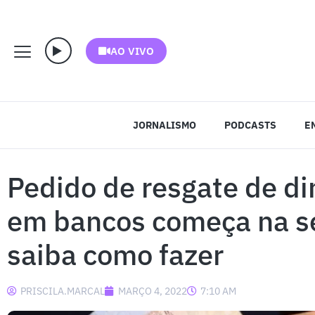
AO VIVO
JORNALISMO
PODCASTS
E
Pedido de resgate de di
em bancos começa na se
saiba como fazer
PRISCILA.MARCAL
MARÇO 4, 2022
7:10 AM