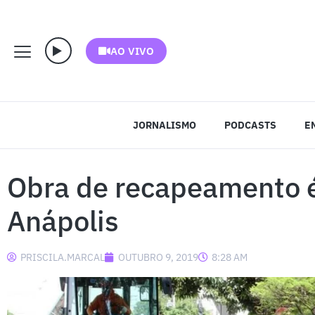
AO VIVO
JORNALISMO
PODCASTS
E
Obra de recapeamento é
Anápolis
PRISCILA.MARCAL
OUTUBRO 9, 2019
8:28 AM