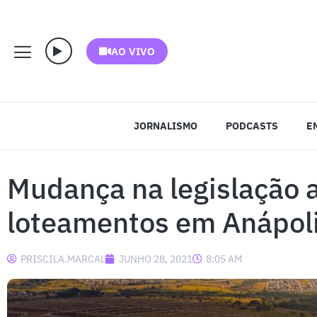
AO VIVO
JORNALISMO
PODCASTS
E
Mudança na legislação a
loteamentos em Anápol
PRISCILA.MARCAL
JUNHO 28, 2021
8:05 AM